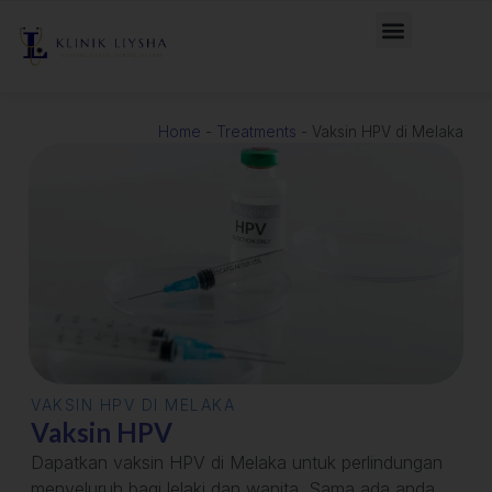
General Health
Skin Conditions
Home
-
Treatments
-
Vaksin HPV di Melaka
VAKSIN HPV DI MELAKA
Vaksin HPV
Dapatkan vaksin HPV di Melaka untuk perlindungan
menyeluruh bagi lelaki dan wanita. Sama ada anda