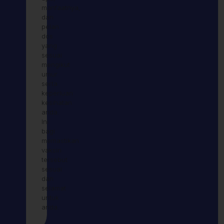
manfaatnya,
dan
pelan
dos
yang
sesuai
mengikut
umur
serta
keperluan
kesihatan
anda.
Ini
bagi
memastikan
vaksin
tersebut
sesuai
dan
selamat
untuk
anda.