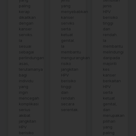
yang
jenis
sembilan
paling
yang
jenis
kerap
menyebabkan
HPV
dikaitkan
kanser
berisiko
dengan
serviks
tinggi
kanser
serta
dan
serviks.
ketuat
rendah.
Ia
genital.
Ia
sesuai
Ia
membantu
sebagai
membantu
melindungi
perlindungan
mengurangkan
daripada
asas,
risiko
majoriti
terutamanya
jangkitan
kes
bagi
HPV
kanser
individu
berisiko
berkaitan
yang
tinggi
HPV
ingin
dan
serta
mencegah
rendah
ketuat
komplikasi
secara
genital,
serius
serentak.
dan
akibat
merupakan
jangkitan
pilihan
HPV
yang
berisiko
paling