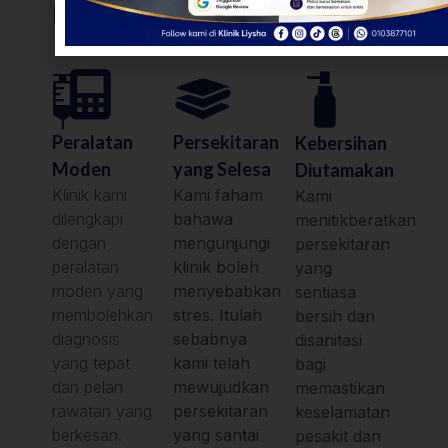
Kesihatan
Persekitaran
Peralatan
Kebersihan
yang Selesa
Moden
Diutamakan
Kami faham
Klinik kami
Kami
bahawa
dilengkapi
menitikberatkan
mengunjungi
dengan
persekitaran
klinik boleh
peralatan
yang
menyebabkan
moden yang
sentiasa
stres. Itulah
membolehkan
bersih dan
sebabnya
diagnosis
disanitasi
kami telah
yang tepat
bagi
mewujudkan
dan pelan
memastikan
persekitaran
rawatan yang
keselamatan
yang santai
berkesan.
pesakit dan