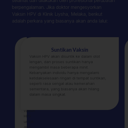
selamat dan dilakukan oleh profesional perubatan
berpengalaman. Jika doktor mengesyorkan
Vaksin HPV di Klinik Liysha, Melaka, berikut
adalah perkara yang biasanya akan anda lalui:
Pemeriksaan
Suntikan Vaksin
Sebelum
Vaksin HPV akan disuntik ke dalam otot
vaksin
lengan, dan proses suntikan hanya
diberikan,
mengambil masa beberapa minit.
doktor
Kebanyakan individu hanya mengalami
akan
ketidakselesaan ringan di tempat suntikan,
melakukan
seperti rasa sengal atau kemerahan
pemeriksaan
sementara, yang biasanya akan hilang
ringkas
dalam masa singkat.
serta
menerangkan
vaksin
HPV
untuk
apa,