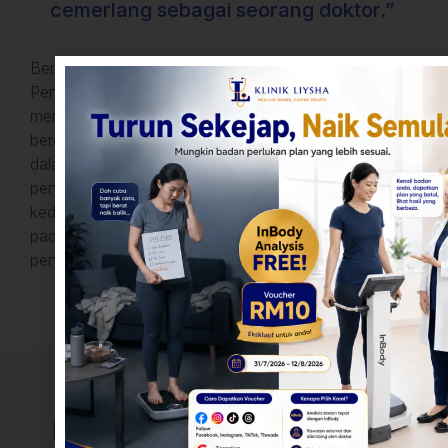
cemerlang sebagai seorang doktor.”
Berpusat di Bukit Rambai, Dr. Nish kini merupakan
Pengarah Perubatan di Klinik Liysha. Beliau
merupakan seorang profesional perubatan yang
berdedikasi dan berpengalaman, serta berjiwa besar
dalam penjagaan pesakit. Sejak menamatkan
pengajian dengan kepujian daripada program
kedoktorannya di Universiti Hassanuddin, Indonesia
pada tahun 2013, beliau terus mengembangkan
pengetahuan dan kemahirannya.
Kemudahan Penjagaan